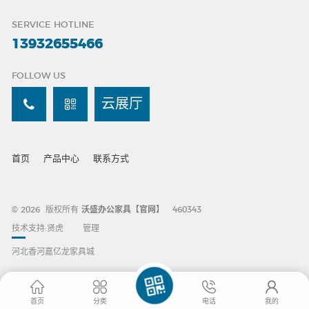
SERVICE HOTLINE
13932655466
FOLLOW US
云展厅
首页
产品中心
联系方式
© 2026 版权所有
沃盛办公家具【官网】
460343
技术支持:
贤虎
管理
河北香河嘉亿龙家具城
首页
分类
电话
我的