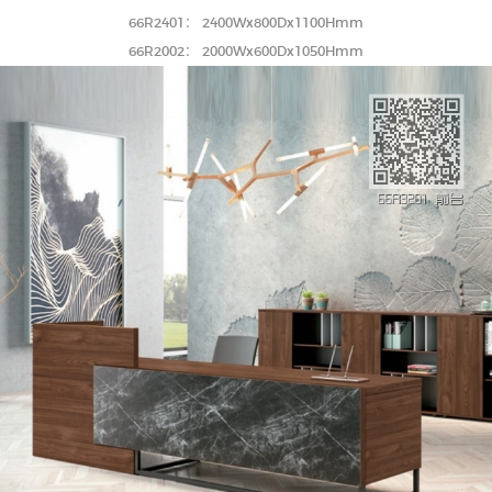
66R2401： 2400Wx800Dx1100Hmm
新中式家具
油漆家具
66R2002： 2000Wx600Dx1050Hmm
板式家具
沙发 茶几
会议室家具
办公座椅