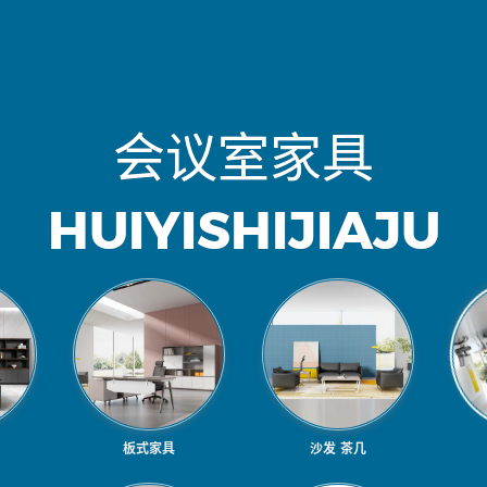
会
议
室
家
具
H
U
I
Y
I
S
H
I
J
I
A
J
U
板式家具
沙发 茶几