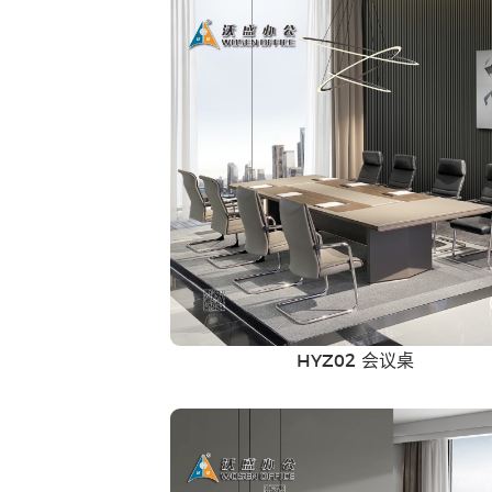
沙发 茶几
HYZ02 会议桌
洽谈桌