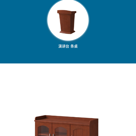
油漆家具
演讲台 条桌