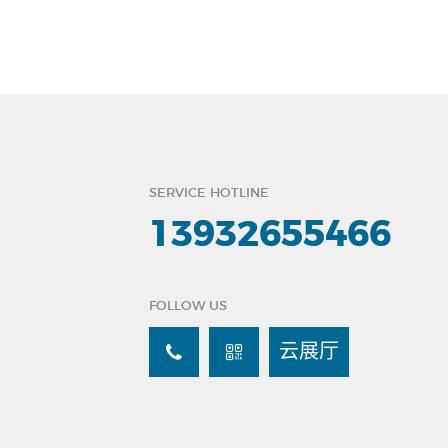
SERVICE HOTLINE
13932655466
FOLLOW US
云展厅