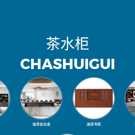
茶
水
柜
C
H
A
S
H
U
I
G
U
I
油漆会议桌
油漆书柜