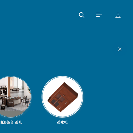
油漆茶台 茶几
茶水柜