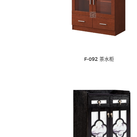
沙发 茶几
F-092 茶水柜
洽谈桌