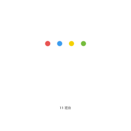
11 班台