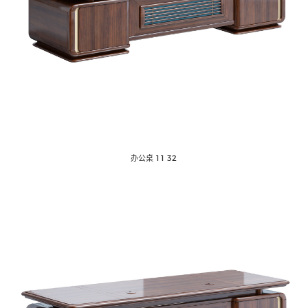
办公桌 11 32
新中式家具
油漆家具