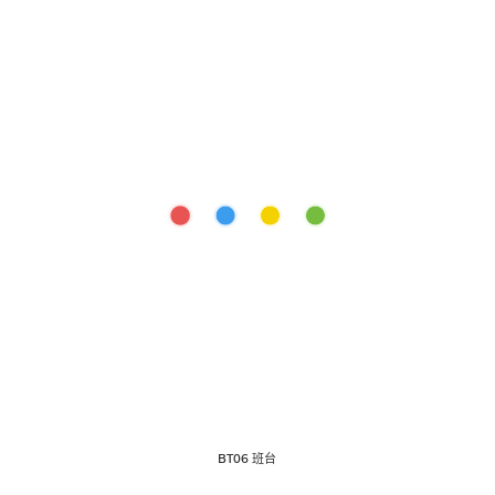
BT06 班台