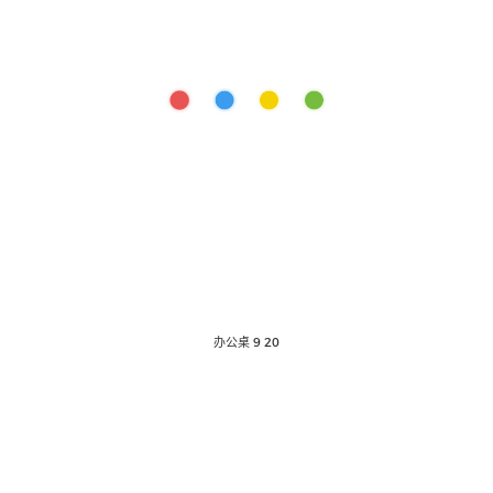
办公桌 9 20