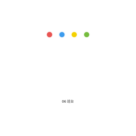
06 班台