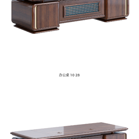
板式家具
沙发 茶几
办公桌 10 28
会议室家具
办公座椅