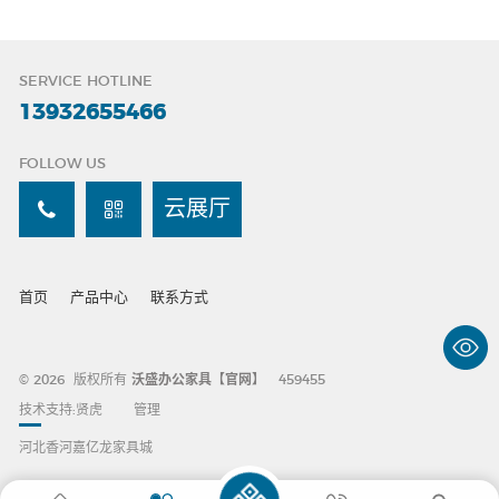
SERVICE HOTLINE
13932655466
FOLLOW US
云展厅
首页
产品中心
联系方式
© 2026 版权所有
沃盛办公家具【官网】
459455
技术支持:
贤虎
管理
河北香河嘉亿龙家具城