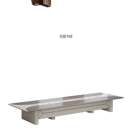
板式家具
沙发 茶几
冠图书砚
会议室家具
办公座椅
洽谈桌
钢制家具