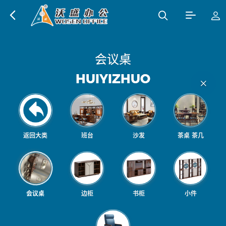
会
议
桌
H
U
I
Y
I
Z
H
U
O
返回大类
班台
沙发
茶桌 茶几
会议桌
边柜
书柜
小件