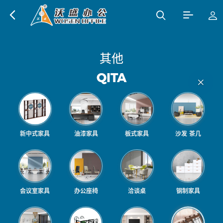
其
他
Q
I
T
A
新中式家具
油漆家具
板式家具
沙发 茶几
会议室家具
办公座椅
洽谈桌
钢制家具