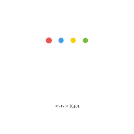
18E1201 长茶几
新中式家具
油漆家具