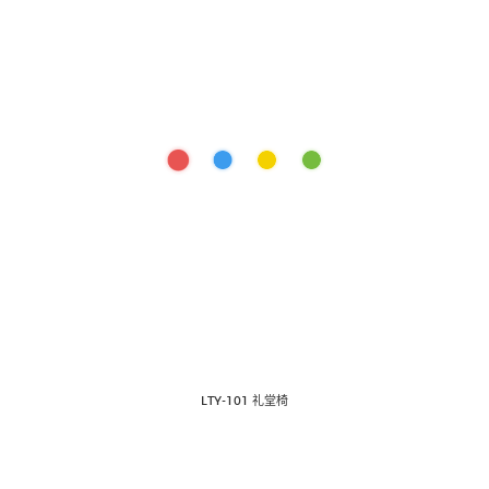
板式家具
沙发 茶几
会议室家具
办公座椅
LTY-101 礼堂椅