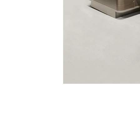
沙发 茶几
洽谈桌